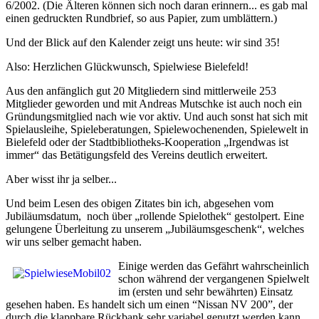
6/2002. (Die Älteren können sich noch daran erinnern... es gab mal
einen gedruckten Rundbrief, so aus Papier, zum umblättern.)
Und der Blick auf den Kalender zeigt uns heute: wir sind 35!
Also: Herzlichen Glückwunsch, Spielwiese Bielefeld!
Aus den anfänglich gut 20 Mitgliedern sind mittlerweile 253
Mitglieder geworden und mit Andreas Mutschke ist auch noch ein
Gründungsmitglied nach wie vor aktiv. Und auch sonst hat sich mit
Spielausleihe, Spieleberatungen, Spielewochenenden, Spielewelt in
Bielefeld oder der Stadtbibliotheks-Kooperation „Irgendwas ist
immer“ das Betätigungsfeld des Vereins deutlich erweitert.
Aber wisst ihr ja selber...
Und beim Lesen des obigen Zitates bin ich, abgesehen vom
Jubiläumsdatum, noch über „rollende Spielothek“ gestolpert. Eine
gelungene Überleitung zu unserem „Jubiläumsgeschenk“, welches
wir uns selber gemacht haben.
Einige werden das Gefährt wahrscheinlich
schon während der vergangenen Spielwelt
im (ersten und sehr bewährten) Einsatz
gesehen haben. Es handelt sich um einen “Nissan NV 200”, der
durch die klappbare Rückbank sehr variabel genutzt werden kann.