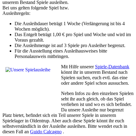
unserem Bestand Spiele ausleihen.
Bei uns gelten folgende Spiel bzw.
Ausleihregeln:
Die Ausleihdauer beträgt 1 Woche (Verlängerung ist bis 4
Wochen möglich).
Das Entgelt beträgt 1,00 € pro Spiel und Woche und wird im
Voraus gezahlt.
Die Ausleihmenge ist auf 3 Spiele pro Ausleiher begrenzt.
Für die Ausstellung eines Ausleihausweises bitte
Personalausweis mitbringen.
Mit Hilfe unserer
Spiele-Datenbank
könnt ihr in unserem Bestand nach
Spielen suchen, euch evtl. das eine
oder andere Spiel schon aussuchen.
Neben Infos zu den einzelnen Spielen
seht ihr auch gleich, ob das Spiel
verliehen ist und wo es sich befindet.
Da unsere Ausleihe nur begrenzt
Platz bietet, befindet sich ein Teil unserer Spiele in unserem
Spielelager in Oldentrup. Aber auch diese Spiele könnt ihr euch
selbstverständlich in der Ausleihe ausleihen. Bitte wendet euch in
diesen Fall an
Guido Calcagno
.