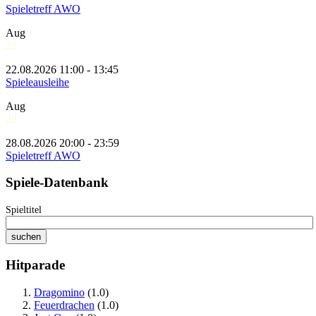
Spieletreff AWO
Aug
22
22.08.2026 11:00 - 13:45
Spieleausleihe
Aug
28
28.08.2026 20:00 - 23:59
Spieletreff AWO
Spiele-Datenbank
Spieltitel
Hitparade
Dragomino
(1.0)
Feuerdrachen
(1.0)