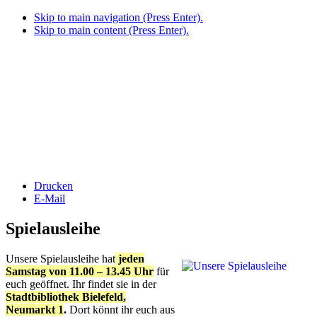
Skip to main navigation (Press Enter).
Skip to main content (Press Enter).
Drucken
E-Mail
Spielausleihe
Unsere Spielausleihe hat
jeden
Samstag von 11.00 – 13.45 Uhr
für
euch geöffnet. Ihr findet sie in der
Stadtbibliothek Bielefeld,
Neumarkt 1
.
Dort könnt ihr euch aus