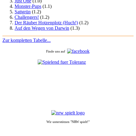
Just One
(1.0)
Monster-Pups
(1.1)
Sattgrün
(1.2)
Challengers!
(1.2)
Der Räuber Hotzenplotz (Huch!)
(1.2)
Auf den Wegen von Darwin
(1.3)
Zur kompletten Tabelle...
Finde uns auf
Wir unterstützen "NRW spielt!"