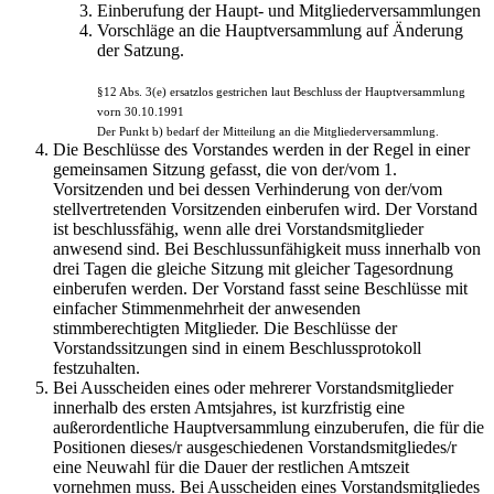
Einberufung der Haupt- und Mitgliederversammlungen
Vorschläge an die Hauptversammlung auf Änderung
der Satzung.
§12 Abs. 3(e) ersatzlos gestrichen laut Beschluss der Hauptversammlung
vorn 30.10.1991
Der Punkt
b) bedarf der Mitteilung an die Mitgliederversammlung.
Die Beschlüsse des Vorstandes werden in der Regel in einer
gemeinsamen Sitzung gefasst, die von der/vom 1.
Vorsitzenden und bei dessen Verhinderung von der/vom
stellvertretenden Vorsitzenden einberufen wird. Der Vorstand
ist beschlussfähig, wenn alle drei Vorstandsmitglieder
anwesend sind. Bei Beschlussunfähigkeit muss innerhalb von
drei Tagen die gleiche Sitzung mit gleicher Tagesordnung
einberufen werden. Der Vorstand fasst seine Beschlüsse mit
einfacher Stimmenmehrheit der anwesenden
stimmberechtigten Mitglieder. Die Beschlüsse der
Vorstandssitzungen sind in einem Beschlussprotokoll
festzuhalten.
Bei Ausscheiden eines oder mehrerer Vorstandsmitglieder
innerhalb des ersten Amtsjahres, ist kurzfristig eine
außerordentliche Hauptversammlung einzuberufen, die für die
Positionen dieses/r ausgeschiedenen Vorstandsmitgliedes/r
eine Neuwahl für die Dauer der restlichen Amtszeit
vornehmen muss. Bei Ausscheiden eines Vorstandsmitgliedes