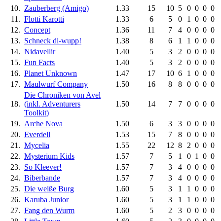
10.
Zauberberg (Amigo)
1.33
15
10
5
0
0
0
0
11.
Flotti Karotti
1.33
6
5
0
1
0
0
0
12.
Concept
1.36
11
7
4
0
0
0
0
13.
Schneck di-wupp!
1.38
8
6
1
1
0
0
0
14.
Nidavellir
1.40
5
3
2
0
0
0
0
15.
Fun Facts
1.40
5
3
2
0
0
0
0
16.
Planet Unknown
1.47
17
10
6
1
0
0
0
17.
Maulwurf Company
1.50
16
8
8
0
0
0
0
Die Chroniken von Avel
18.
(inkl. Adventurers
1.50
14
7
7
0
0
0
0
Toolkit)
19.
Arche Nova
1.50
6
3
3
0
0
0
0
20.
Everdell
1.53
15
7
8
0
0
0
0
21.
Mycelia
1.55
22
12
8
2
0
0
0
22.
Mysterium Kids
1.57
7
5
1
0
1
0
0
23.
So Kleever!
1.57
7
3
4
0
0
0
0
24.
Biberbande
1.57
7
3
4
0
0
0
0
25.
Die weiße Burg
1.60
5
3
1
1
0
0
0
26.
Karuba Junior
1.60
5
3
1
1
0
0
0
27.
Fang den Wurm
1.60
5
2
3
0
0
0
0