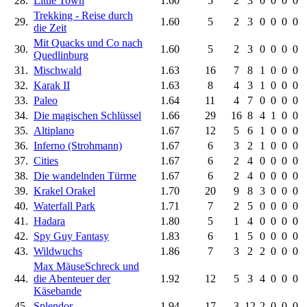
28.
Little Town
1.60
5
2
3
0
0
0
0
Trekking - Reise durch
29.
1.60
5
2
3
0
0
0
0
die Zeit
Mit Quacks und Co nach
30.
1.60
5
2
3
0
0
0
0
Quedlinburg
31.
Mischwald
1.63
16
7
8
1
0
0
0
32.
Karak II
1.63
8
4
3
1
0
0
0
33.
Paleo
1.64
11
4
7
0
0
0
0
34.
Die magischen Schlüssel
1.66
29
16
8
4
1
0
0
35.
Altiplano
1.67
12
5
6
1
0
0
0
36.
Inferno (Strohmann)
1.67
6
3
2
1
0
0
0
37.
Cities
1.67
6
2
4
0
0
0
0
38.
Die wandelnden Türme
1.67
6
2
4
0
0
0
0
39.
Krakel Orakel
1.70
20
9
8
3
0
0
0
40.
Waterfall Park
1.71
7
2
5
0
0
0
0
41.
Hadara
1.80
5
1
4
0
0
0
0
42.
Spy Guy Fantasy
1.83
6
1
5
0
0
0
0
43.
Wildwuchs
1.86
7
3
2
2
0
0
0
Max MäuseSchreck und
44.
die Abenteuer der
1.92
12
5
3
4
0
0
0
Käsebande
45.
Splendor
1.94
17
3
12
2
0
0
0