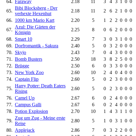
64.
Faraway
2.18
11
3
4
3
1
0
0
Bibi Blocksberg - Der
65.
2.18
11
2
6
2
1
0
0
verhexte Hexenhut
66.
1000 km Mario Kart
2.20
5
1
2
2
0
0
0
Azul: Die Gärten der
67.
2.25
8
0
6
2
0
0
0
Königin
68.
Smart 10
2.29
7
3
0
3
1
0
0
69.
Dorfromantik - Sakura
2.40
5
0
3
2
0
0
0
70.
Skyjo
2.43
7
0
4
3
0
0
0
71.
Bomb Busters
2.50
18
3
8
2
5
0
0
72.
Brügge
2.50
6
0
3
3
0
0
0
73.
New York Zoo
2.60
10
2
4
0
4
0
0
74.
Captain Flip
2.60
5
0
2
3
0
0
0
Harry Potter: Death Eaters
75.
2.60
5
0
2
3
0
0
0
Rising
76.
Camel Up
2.67
6
0
2
4
0
0
0
77.
Campus Galli
2.67
6
0
2
4
0
0
0
78.
Potion Explosion
2.70
10
1
4
3
1
1
0
Zug um Zug - Meine erste
79.
2.80
5
1
0
3
1
0
0
Reise
80.
Applejack
2.86
7
0
3
2
2
0
0