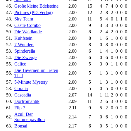
46.
Große kleine Edelsteine
2.00
15
4
7
4
0
0
0
47.
Pictures (PD-Verlag)
2.00
12
2
8
2
0
0
0
48.
Sky Team
2.00
11
5
4
0
1
1
0
49.
Castle Combo
2.00
9
3
3
3
0
0
0
50.
Die Waldlande
2.00
8
2
4
2
0
0
0
51.
Kuhfstein
2.00
8
1
6
1
0
0
0
52.
7 Wonders
2.00
8
0
8
0
0
0
0
53.
Spinderella
2.00
6
1
4
1
0
0
0
54.
Die Zwerge
2.00
6
0
6
0
0
0
0
55.
Calico
2.00
5
3
0
1
1
0
0
Die Tavernen im Tiefen
56.
2.00
5
1
3
1
0
0
0
Thal
57.
5-Minute Mystery
2.00
5
1
3
1
0
0
0
58.
Coralia
2.00
5
0
5
0
0
0
0
59.
Cascadia
2.07
14
1
11
2
0
0
0
60.
Dorfromantik
2.09
11
2
6
3
0
0
0
61.
Flip 7
2.11
9
5
2
0
0
2
0
Azul: Der
62.
2.14
7
0
6
1
0
0
0
Sommerpavillon
63.
Bonsai
2.17
6
0
5
1
0
0
0