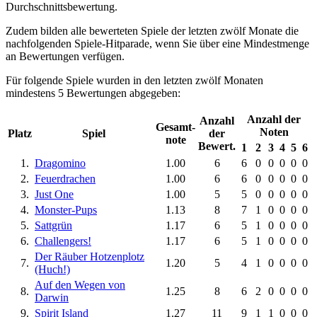
Durchschnittsbewertung.
Zudem bilden alle bewerteten Spiele der letzten zwölf Monate die
nachfolgenden Spiele-Hitparade, wenn Sie über eine Mindestmenge
an Bewertungen verfügen.
Für folgende Spiele wurden in den letzten zwölf Monaten
mindestens 5 Bewertungen abgegeben:
Anzahl der
Anzahl
Gesamt-
Noten
Platz
Spiel
der
note
Bewert.
1
2
3
4
5
6
1.
Dragomino
1.00
6
6
0
0
0
0
0
2.
Feuerdrachen
1.00
6
6
0
0
0
0
0
3.
Just One
1.00
5
5
0
0
0
0
0
4.
Monster-Pups
1.13
8
7
1
0
0
0
0
5.
Sattgrün
1.17
6
5
1
0
0
0
0
6.
Challengers!
1.17
6
5
1
0
0
0
0
Der Räuber Hotzenplotz
7.
1.20
5
4
1
0
0
0
0
(Huch!)
Auf den Wegen von
8.
1.25
8
6
2
0
0
0
0
Darwin
9.
Spirit Island
1.27
11
9
1
1
0
0
0