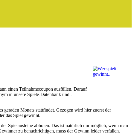
, kann einen Teilnahmecoupon ausfüllen. Darauf
nonym in unsere Spiele-Datenbank und -
 geraden Monats stattfindet. Gezogen wird hier zuerst der
er das Spiel gewinnt.
der Spielausleihe abholen. Das ist natürlich nur möglich, wenn man
 Gewinner zu benachrichtigen, muss der Gewinn leider verfallen.