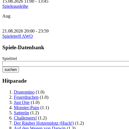
15.08.2026 11:00 - 13:45
Spieleausleihe
Aug
21
21.08.2026 20:00 - 23:59
Spieletreff AWO
Spiele-Datenbank
Spieltitel
Hitparade
Dragomino
(1.0)
Feuerdrachen
(1.0)
Just One
(1.0)
Monster-Pups
(1.1)
Sattgrün
(1.2)
Challengers!
(1.2)
Der Räuber Hotzenplotz (Huch!)
(1.2)
Auf den Wegen von Darwin
(1.3)