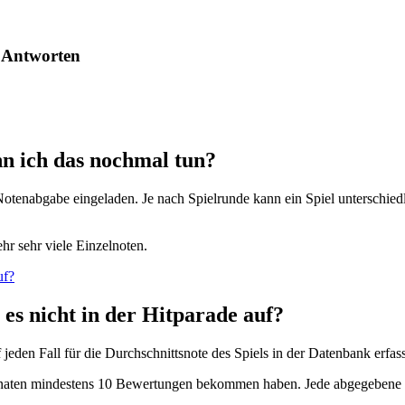
e Antworten
nn ich das nochmal tun?
 Notenabgabe eingeladen. Je nach Spielrunde kann ein Spiel unterschied
hr sehr viele Einzelnoten.
uf?
es nicht in der Hitparade auf?
eden Fall für die Durchschnittsnote des Spiels in der Datenbank erfass
Monaten mindestens 10 Bewertungen bekommen haben. Jede abgegebene Not