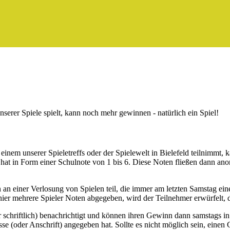
nserer Spiele spielt, kann noch mehr gewinnen - natürlich ein Spiel!
f einem unserer Spieletreffs oder der Spielewelt in Bielefeld teilnimmt
n hat in Form einer Schulnote von 1 bis 6. Diese Noten fließen dann a
 einer Verlosung von Spielen teil, die immer am letzten Samstag eines
hier mehrere Spieler Noten abgegeben, wird der Teilnehmer erwürfelt, d
schriftlich) benachrichtigt und können ihren Gewinn dann samstags in 
e (oder Anschrift) angegeben hat. Sollte es nicht möglich sein, einen