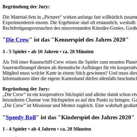
Begründung der Jury:
Die Material-Sets in „Pictures“ wirken anfangs fast willkürlich zusam
Experimentieren enorm. Die Ergebnisse sind oft erstaunlich, wesha
Rechtfertigungsversuchen des missverstanden Künstler-Genies. Große 
"
Die Crew
" ist das "Kennerspiel des Jahres 2020"
3 - 5 Spieler • ab 10 Jahren • ca. 20 Minuten
Als Teil einer Raumschiff-Crew reisen die Spieler zum neunten Plan
Sauerstoffmangel dienen als thematische Aufhänger für ein kooperativ
Mitglied muss welche Karte in einem Stich gewinnen? Und muss dies 
Informationen über die eigene Kartenhand dürfen allenfalls bruchstü
Begründung der Jury:
„Die Crew“ ist ein kooperatives Stichspiel und alleine damit schon e
besonderen Charme von Stichspielen so auf den Punkt zu bringen. Ganz 
„Die Crew“ ist Missionar und Mentor zugleich. Eine wahrhaft großart
"
Speedy Roll
" ist das "Kinderspiel des Jahres 2020"
1 - 4 Spieler • ab 4 Jahren • ca. 20 Minuten