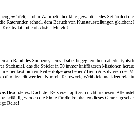
mengewürfelt, sind in Wahrheit aber klug gewählt: Jedes Set fordert die
lb die Raterunden schnell dem Besuch von Kunstausstellungen gleichen
Kreativität mit einfachsten Mitteln!
eten am Rand des Sonnensystems. Dabei begegnen ihnen allerlei typis
es Stichspiel, das die Spieler in 50 immer kniffligeren Missionen her
in einer bestimmten Reihenfolge geschehen? Beim Absolvieren der Miss
ckhaft mitgeteilt werden. Nur mit Teamwork, Weitblick und Ideenreicht
twas Besonderes. Doch der Reiz erschöpft sich nicht in diesem Alleins
beiläufig werden die Sinne für die Feinheiten dieses Genres geschärft 
ige Reise!