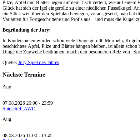
Pilze, Äpfel und Blätter liegen auf dem Tisch verteilt, wie auf eine
Glück hat sich der Igel eingerollt: zu einer niedlichen Fusselkugel. 
ein Stück weit über den Spielplan bewegen, vorausgesetzt, man hat die 
Varianten für Fortgeschrittene und Profis aus – und muss die Kugel zu
Begründung der Jury:
In Kinderspielen wurden schon viele Dinge gerollt. Murmeln, Kugeln, S
beschichtete Äpfel, Pilze und Blätter hängen bleiben, ist allein scho
Dinge die Zugweite bestimmen, macht den besonderen Reiz von „Speed
Quelle:
Jury Spiel des Jahres
Nächste Termine
Aug
7
07.08.2026 20:00 - 23:59
Spieletreff AWO
Aug
8
08.08.2026 11:00 - 13:45