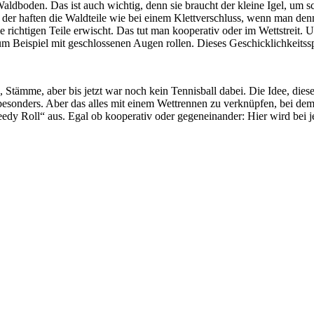
m Waldboden. Das ist auch wichtig, denn sie braucht der kleine Igel, u
An der haften die Waldteile wie bei einem Klettverschluss, wenn man de
richtigen Teile erwischt. Das tut man kooperativ oder im Wettstreit. Und
m Beispiel mit geschlossenen Augen rollen. Dieses Geschicklichkeitsspi
tämme, aber bis jetzt war noch kein Tennisball dabei. Die Idee, diesen
n besonders. Aber das alles mit einem Wettrennen zu verknüpfen, bei dem
y Roll“ aus. Egal ob kooperativ oder gegeneinander: Hier wird bei jed