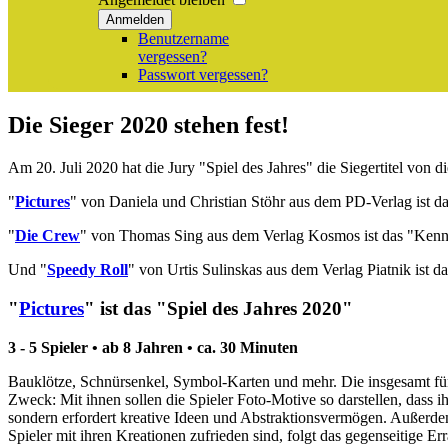
Anmelden
Benutzername
vergessen?
Passwort vergessen?
Die Sieger 2020 stehen fest!
Am 20. Juli 2020 hat die Jury "Spiel des Jahres" die Siegertitel von di
"
Pictures
" von Daniela und Christian Stöhr aus dem PD-Verlag ist da
"
Die Crew
" von Thomas Sing aus dem Verlag Kosmos ist das "Kenne
Und "
Speedy Roll
" von Urtis Sulinskas aus dem Verlag Piatnik ist d
"
Pictures
" ist das "Spiel des Jahres 2020"
3 - 5 Spieler • ab 8 Jahren • ca. 30 Minuten
Bauklötze, Schnürsenkel, Symbol-Karten und mehr. Die insgesamt fünf
Zweck: Mit ihnen sollen die Spieler Foto-Motive so darstellen, dass i
sondern erfordert kreative Ideen und Abstraktionsvermögen. Außerde
Spieler mit ihren Kreationen zufrieden sind, folgt das gegenseitige E