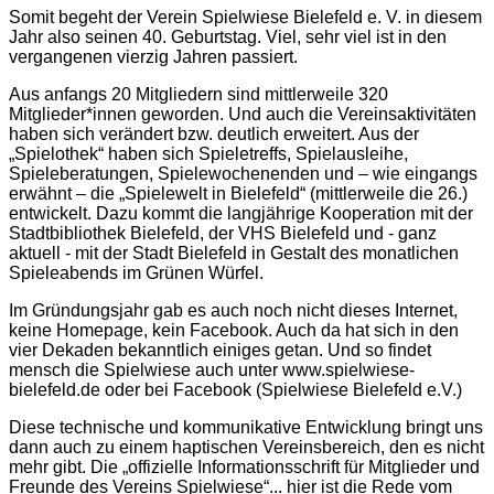
Somit begeht der Verein Spielwiese Bielefeld e. V. in diesem
Jahr also seinen 40. Geburtstag. Viel, sehr viel ist in den
vergangenen vierzig Jahren passiert.
Aus anfangs 20 Mitgliedern sind mittlerweile 320
Mitglieder*innen geworden. Und auch die Vereinsaktivitäten
haben sich verändert bzw. deutlich erweitert. Aus der
„Spielothek“ haben sich Spieletreffs, Spielausleihe,
Spieleberatungen, Spielewochenenden und – wie eingangs
erwähnt – die „Spielewelt in Bielefeld“ (mittlerweile die 26.)
entwickelt. Dazu kommt die langjährige Kooperation mit der
Stadtbibliothek Bielefeld, der VHS Bielefeld und - ganz
aktuell - mit der Stadt Bielefeld in Gestalt des monatlichen
Spieleabends im Grünen Würfel.
Im Gründungsjahr gab es auch noch nicht dieses Internet,
keine Homepage, kein Facebook. Auch da hat sich in den
vier Dekaden bekanntlich einiges getan. Und so findet
mensch die Spielwiese auch unter www.spielwiese-
bielefeld.de oder bei Facebook (Spielwiese Bielefeld e.V.)
Diese technische und kommunikative Entwicklung bringt uns
dann auch zu einem haptischen Vereinsbereich, den es nicht
mehr gibt. Die „offizielle Informationsschrift für Mitglieder und
Freunde des Vereins Spielwiese“... hier ist die Rede vom