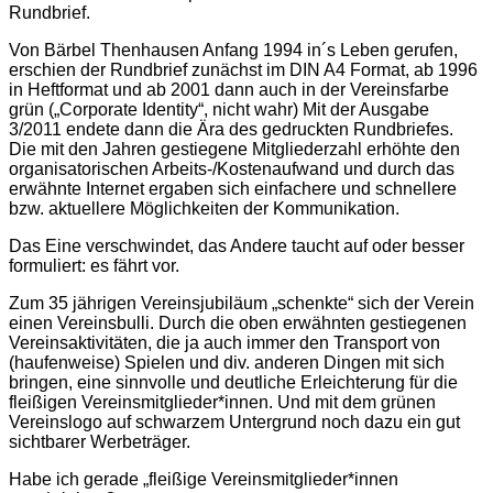
Rundbrief.
Von Bärbel Thenhausen Anfang 1994 in´s Leben gerufen,
erschien der Rundbrief zunächst im DIN A4 Format, ab 1996
in Heftformat und ab 2001 dann auch in der Vereinsfarbe
grün („Corporate Identity“, nicht wahr) Mit der Ausgabe
3/2011 endete dann die Ära des gedruckten Rundbriefes.
Die mit den Jahren gestiegene Mitgliederzahl erhöhte den
organisatorischen Arbeits-/Kostenaufwand und durch das
erwähnte Internet ergaben sich einfachere und schnellere
bzw. aktuellere Möglichkeiten der Kommunikation.
Das Eine verschwindet, das Andere taucht auf oder besser
formuliert: es fährt vor.
Zum 35 jährigen Vereinsjubiläum „schenkte“ sich der Verein
einen Vereinsbulli. Durch die oben erwähnten gestiegenen
Vereinsaktivitäten, die ja auch immer den Transport von
(haufenweise) Spielen und div. anderen Dingen mit sich
bringen, eine sinnvolle und deutliche Erleichterung für die
fleißigen Vereinsmitglieder*innen. Und mit dem grünen
Vereinslogo auf schwarzem Untergrund noch dazu ein gut
sichtbarer Werbeträger.
Habe ich gerade „fleißige Vereinsmitglieder*innen