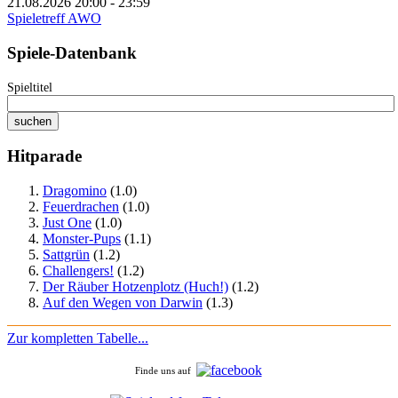
21.08.2026 20:00 - 23:59
Spieletreff AWO
Spiele-Datenbank
Spieltitel
Hitparade
Dragomino
(1.0)
Feuerdrachen
(1.0)
Just One
(1.0)
Monster-Pups
(1.1)
Sattgrün
(1.2)
Challengers!
(1.2)
Der Räuber Hotzenplotz (Huch!)
(1.2)
Auf den Wegen von Darwin
(1.3)
Zur kompletten Tabelle...
Finde uns auf