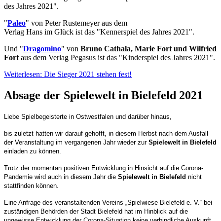
des Jahres 2021".
"
Paleo
" von Peter Rustemeyer aus dem
Verlag Hans im Glück ist das "Kennerspiel des Jahres 2021".
Und "
Dragomino
" von
Bruno Cathala, Marie Fort und Wilfried
F
ort
aus dem Verlag Pegasus ist das "Kinderspiel des Jahres 2021".
Weiterlesen: Die Sieger 2021 stehen fest!
Absage der Spielewelt in Bielefeld 2021
Liebe Spielbegeisterte in Ostwestfalen und darüber hinaus,
bis zuletzt hatten wir darauf gehofft, in diesem Herbst nach dem Ausfall
der Veranstaltung im vergangenen Jahr wieder zur
Spielewelt in Bielefeld
einladen zu können.
Trotz der momentan positiven Entwicklung in Hinsicht auf die Corona-
Pandemie wird auch in diesem Jahr die
Spielewelt in Bielefeld
nicht
stattfinden können.
Eine Anfrage des veranstaltenden Vereins
„Spielwiese Bielefeld e. V.“
bei
zuständigen Behörden der Stadt Bielefeld hat im Hinblick auf die
ungewisse Entwicklung der Corona-Situation keine verbindliche Auskunft