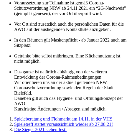
Voraussetzung zur Teilnahme ist gemäß Corona-
Schutzverordnung NRW ab 24.11.2021 ein “
2
G-Nachweis
”
(geimpft / genesen), der vor Ort überprüft wird.
Vor Ort sind zusätzlich auch die persönlichen Daten für die
AWO auf der ausliegenden Kontaktliste anzugeben.
In den Räumen gilt
Maskenpflicht
- ab Januar 2022 auch am
Sitzplatz!
Getränke bitte selbst mitbringen. Eine Küchennutzung ist
nicht möglich.
Das ganze ist natürlich abhängig von der weiteren
Entwicklung der Corona-Rahmenbedingungen.
Wir orientieren uns an der aktuell geltenden NRW-
Coronaschutzverordnung sowie den Regeln der Stadt
Bielefeld.
Daneben gilt auch das Hygiene- und Öffnungskonzept der
AWO.
Kurzfristige Änderungen / Absagen sind möglich.
Spieleberatung und Flohmarkt am 14.11. in der VHS
Spieletreff startet voraussichtlich wieder ab 27.08.21!
Die Sieger 2021 stehen fest!